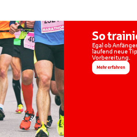
So traini
Egal ob Anfänger
laufend neue Ti
Vorbereitung.
Mehr erfahren